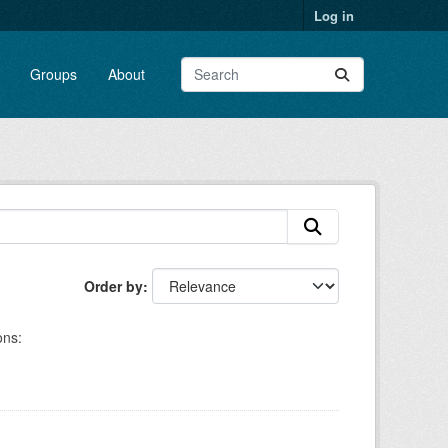
Log in
Groups
About
Order by
ons: