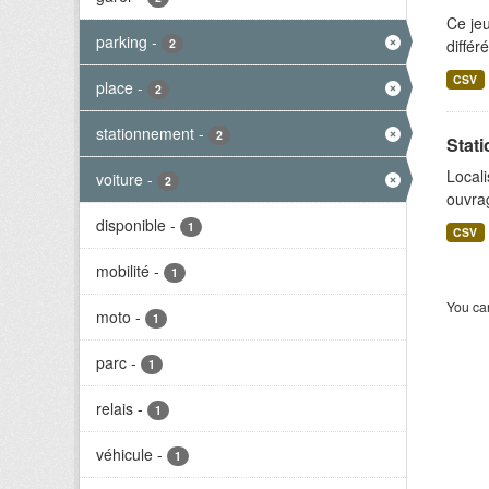
Ce jeu
parking
-
2
différ
CSV
place
-
2
stationnement
-
2
Stati
Locali
voiture
-
2
ouvrag
disponible
-
1
CSV
mobilité
-
1
You can
moto
-
1
parc
-
1
relais
-
1
véhicule
-
1