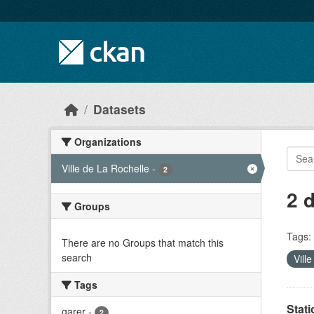
Skip to main content
Datasets
Organizations
Ville de La Rochelle
-
2
2 
Groups
Tags:
There are no Groups that match this
search
Vill
Tags
Stati
garer
-
2