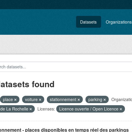
Datasets
Organizations
datasets found
place
voiture
stationnement
parking
Organizati
e de La Rochelle
Licenses:
Licence ouverte / Open Licence
onnement - places disponibles en temps réel des parkings