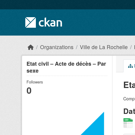
Skip to main content
Organizations
Ville de La Rochelle
Etat civil – Acte de décès – Par
sexe
Et
Followers
0
Compta
Da