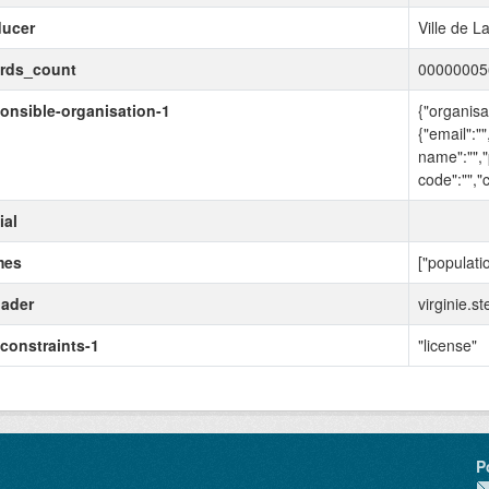
ducer
Ville de La
ords_count
00000005
onsible-organisation-1
{"organisa
{"email":""
name":"","
code":"","c
ial
mes
["populati
ader
virginie.st
constraints-1
"license"
P