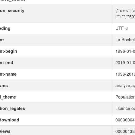
ion_security
{"roles":["
["*1*","*59
oding
UTF-8
nt
La Rochel
nt-begin
1996-01-
nt-end
2019-01-
ent-name
1996-201
ures
analyze,ap
l_theme
Population
ion_legales
Licence ou
download
00000004
views
00000438