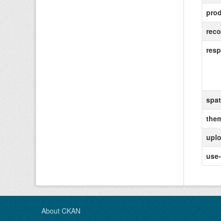
pro
rec
resp
spat
the
uplo
use-
About CKAN