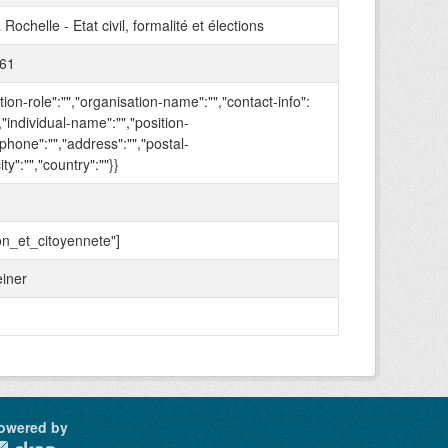
 Rochelle - Etat civil, formalité et élections
61
tion-role":"","organisation-name":"","contact-info":
,"individual-name":"","position-
phone":"","address":"","postal-
ity":"","country":""}}
on_et_citoyennete"]
einer
owered by