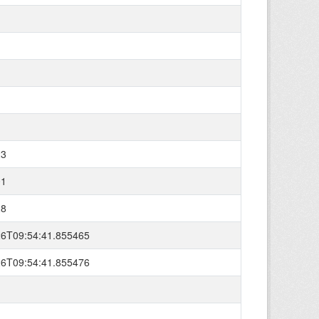
23
01
28
26T09:54:41.855465
26T09:54:41.855476