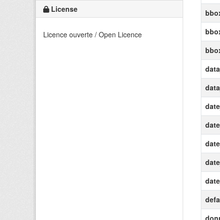
License
bbox
bbox
Licence ouverte / Open Licence
bbo
data
dat
date
date
date
dat
date
defa
don