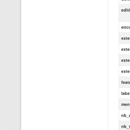
edit
enc
exte
exte
exte
ext
feat
labe
ment
nb_
nb_