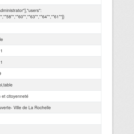
administrator"],"users":
*","*58*","*60*","*63*","*64*","*61*"]}
le
01
01
9
i,table
 et citoyenneté
verte- Ville de La Rochelle