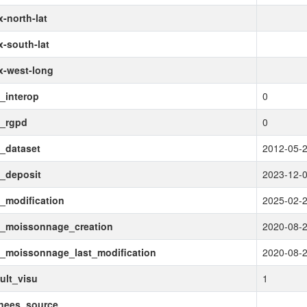
-north-lat
-south-lat
x-west-long
_interop
0
a_rgpd
0
_dataset
2012-05-
_deposit
2023-12-
_modification
2025-02-
e_moissonnage_creation
2020-08-
_moissonnage_last_modification
2020-08-
ult_visu
1
nees_source