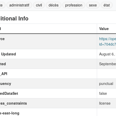
te
administratif
civil
décès
profession
sexe
état
itional Info
d
Value
rce
https://op
id=704dc7
t Updated
August 6,
ted
September
_API
quency
punctual
kedDataSet
false
ss_constraints
license
-east-long