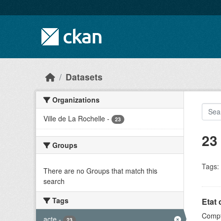
Skip to main content
Datasets
Organizations
Ville de La Rochelle
-
23
23
Groups
Tags:
There are no Groups that match this
search
Tags
Etat 
Compt
acte
-
23