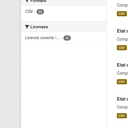
Formats
Compt
CSV
-
23
CSV
Licenses
Etat 
Licence ouverte /...
-
23
Compt
CSV
Etat 
Compt
CSV
Etat 
Compta
CSV