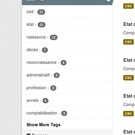
CSV
civil
-
21
Etat 
état
-
21
Compta
naissance
-
12
CSV
décès
-
7
Etat 
reconnaissance
-
6
Compta
administratif
-
5
CSV
profession
-
5
Etat 
année
-
4
Compta
comptabilisation
-
3
CSV
Show More Tags
Etat 