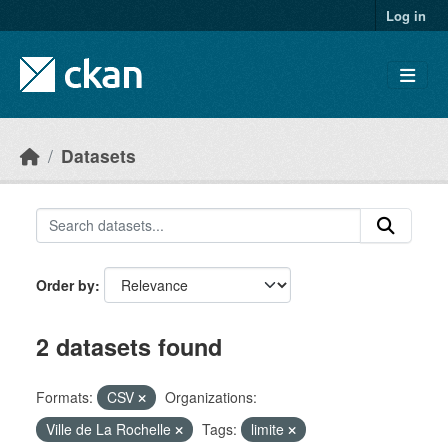
Skip to main content
Log in
Datasets
Order by
2 datasets found
Formats:
CSV
Organizations:
Ville de La Rochelle
Tags:
limite