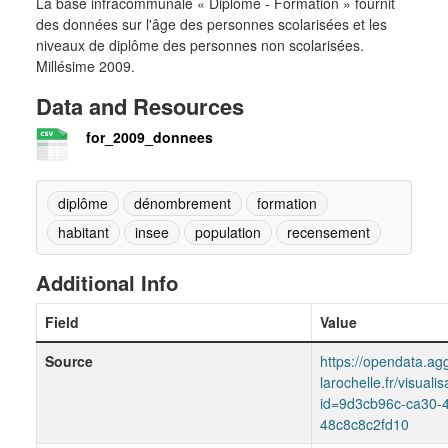
La base infracommunale « Diplôme - Formation » fournit
des données sur l'âge des personnes scolarisées et les
niveaux de diplôme des personnes non scolarisées.
Millésime 2009.
Data and Resources
for_2009_donnees
diplôme
dénombrement
formation
habitant
insee
population
recensement
Additional Info
Field
Value
Source
https://opendata.agg
larochelle.fr/visuali
id=9d3cb96c-ca30-
48c8c8c2fd10