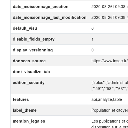
date_moissonnage_creation
2020-08-26T09:38:
date_moissonnage_last_modification
2020-08-26T09:38:
default_visu
0
disable_fields_empty
1
display_versionning
0
donnees_source
https://www.insee.fr/
dont_visualize_tab
edition_security
{"roles":["administra
["*59*","*58*","*63*",
features
api,analyze,table
label_theme
Population et citoye
mention_legales
Les publications et
disposition sur le pr