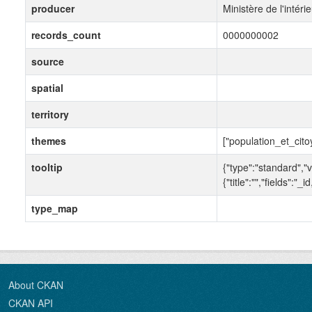
producer
Ministère de l'intéri
records_count
0000000002
source
spatial
territory
themes
["population_et_cito
tooltip
{"type":"standard","v
{"title":"","fields"
type_map
About CKAN
CKAN API