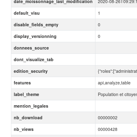
date_moissonnage_last_modification
2020-08-26T09:29:
default_visu
1
disable_fields_empty
0
display_versionning
0
donnees_source
dont_visualize_tab
edition_security
{"roles":["administrat
features
api,analyze,table
label_theme
Population et citoye
mention_legales
nb_download
00000002
nb_views
00000428