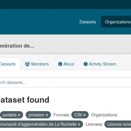
Datasets
Organizations
ération de...
atasets
Members
About
Activity Stream
dataset found
potable
pression
Formats:
CSV
Organizations:
unauté d'agglomération de La Rochelle
Licenses:
Licence ouv