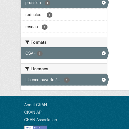
pression
-
1
réducteur
-
1
réseau
-
1
Formats
CSV
-
1
Licenses
Licence ouverte /...
-
1
About CKAN
CKAN API
CKAN Association