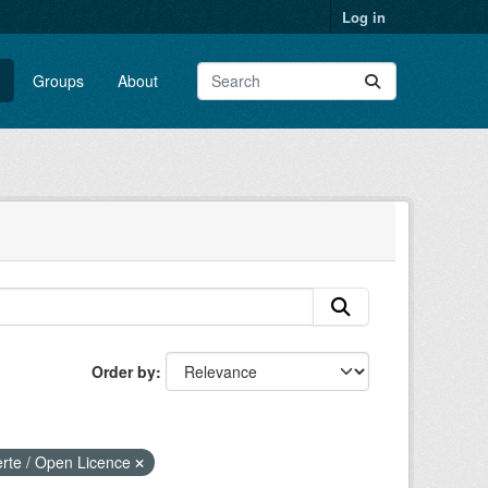
Log in
Groups
About
Order by
erte / Open Licence