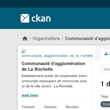
Skip to main content
Organizations
Communauté d'agglom
D
Communauté d'agglomération
de La Rochelle
Etablissement public de coopération interc
ommunale regroupant 28 communes auto
1 
ur de la ville centre : La Rochelle.
read more
Tags:
Comm
Followers
Datasets
Members