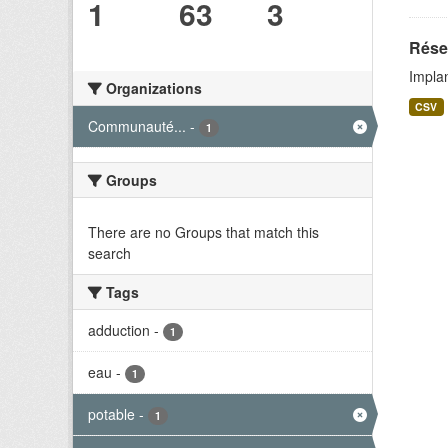
1
63
3
Rése
Implan
Organizations
CSV
Communauté...
-
1
Groups
There are no Groups that match this
search
Tags
adduction
-
1
eau
-
1
potable
-
1