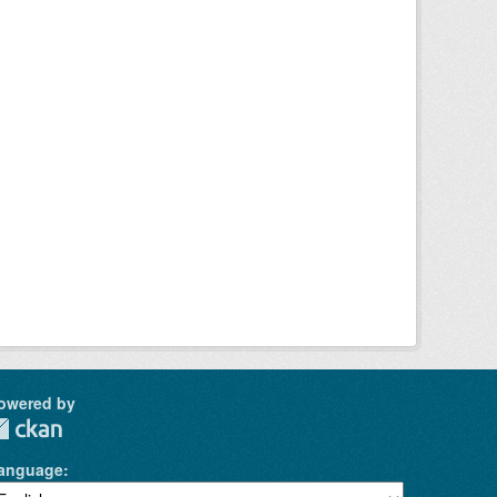
owered by
anguage