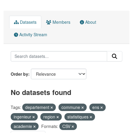
Datasets
Members
About
Activity Stream
Order by
No datasets found
Tags:
departement
commune
ens
ingenieur
region
statistiques
academie
Formats:
CSV