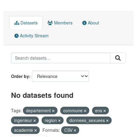
Datasets
Members
About
Activity Stream
Order by
No datasets found
Tags:
departement
commune
ens
ingenieur
region
donnees_sexuees
academie
Formats:
CSV