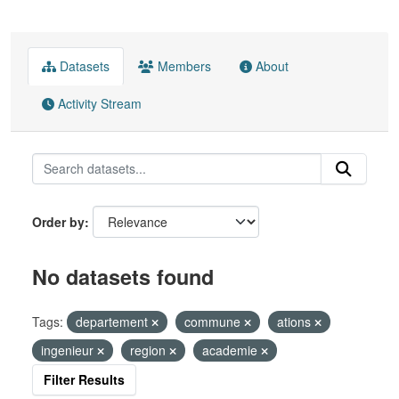
Datasets
Members
About
Activity Stream
Order by
No datasets found
Tags:
departement
commune
ations
ingenieur
region
academie
Filter Results