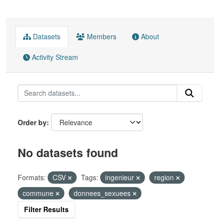
Datasets
Members
About
Activity Stream
Order by
No datasets found
Formats:
CSV
Tags:
ingenieur
region
commune
donnees_sexuees
Filter Results