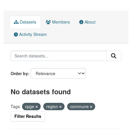
Datasets
Members
About
Activity Stream
Order by
No datasets found
Tags:
cpge
region
commune
Filter Results