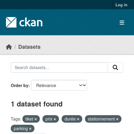
Skip to main content
Log in
Datasets
Order by
1 dataset found
Tags:
tiket
prix
durée
stationnement
parking