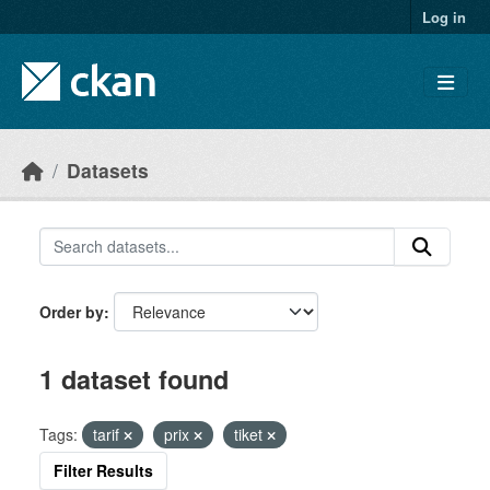
Skip to main content
Log in
Datasets
Order by
1 dataset found
Tags:
tarif
prix
tiket
Filter Results