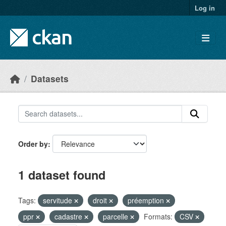
Skip to main content
Log in
Datasets
Order by
1 dataset found
Tags:
servitude
droit
préemption
ppr
cadastre
parcelle
Formats:
CSV