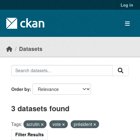
Skip to main content
Log in
Datasets
Order by
3 datasets found
Tags:
scrutin
vote
président
Filter Results