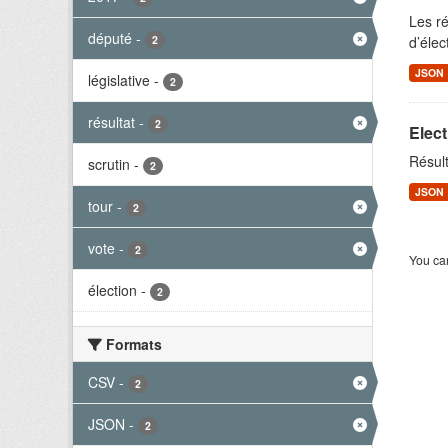
Les ré
député
-
2
d’élect
JSON
législative
-
2
résultat
-
2
Elect
Résult
scrutin
-
2
JSON
tour
-
2
vote
-
2
You can
élection
-
2
Formats
CSV
-
2
JSON
-
2