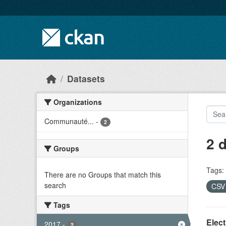
Skip to main content
Datasets
Organizations
Communauté...
-
2
2 
Groups
Tags:
There are no Groups that match this
search
CS
Tags
Elect
2017
-
2