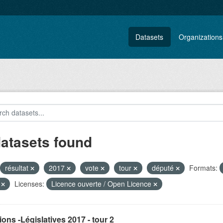
Datasets
Organizations
datasets found
résultat
2017
vote
tour
député
Formats:
V
Licenses:
Licence ouverte / Open Licence
ions -Législatives 2017 - tour 2