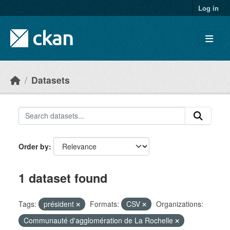
Skip to main content
Log in
Datasets
Order by
1 dataset found
Tags:
président
Formats:
CSV
Organizations:
Communauté d'agglomération de La Rochelle