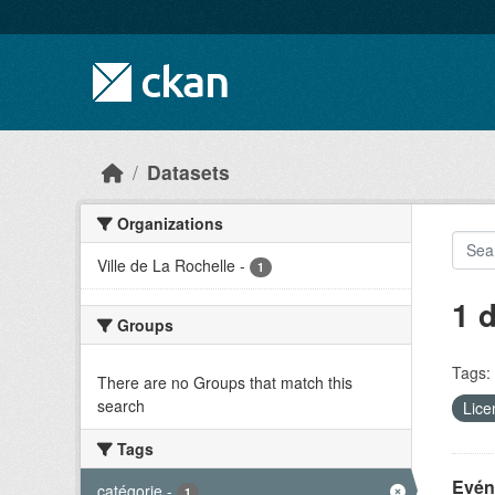
Skip to main content
Datasets
Organizations
Ville de La Rochelle
-
1
1 
Groups
Tags:
There are no Groups that match this
search
Lice
Tags
Evéne
catégorie
-
1