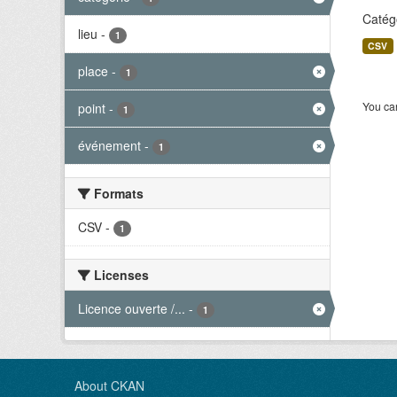
Catégo
lieu
-
1
CSV
place
-
1
You can
point
-
1
événement
-
1
Formats
CSV
-
1
Licenses
Licence ouverte /...
-
1
About CKAN