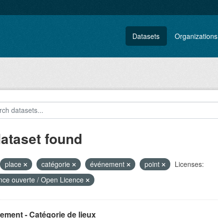
Datasets
Organizations
dataset found
place
catégorie
événement
point
Licenses:
nce ouverte / Open Licence
ment - Catégorie de lieux