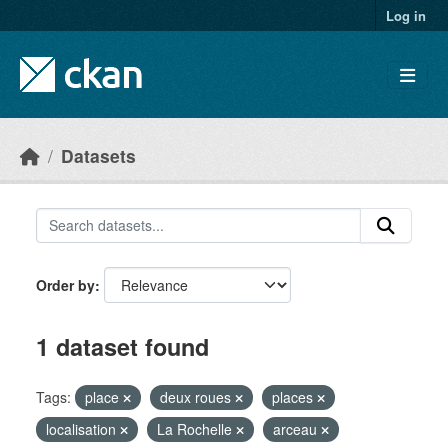
Skip to main content
Log in
Datasets
Order by
1 dataset found
Tags:
place
deux roues
places
localisation
La Rochelle
arceau