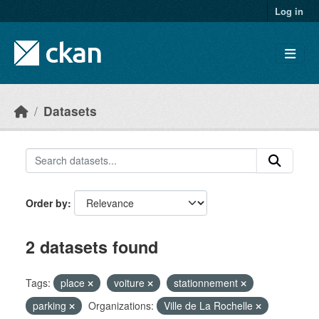
Skip to main content
Log in
Datasets
Order by
2 datasets found
Tags:
place
voiture
stationnement
parking
Organizations:
Ville de La Rochelle