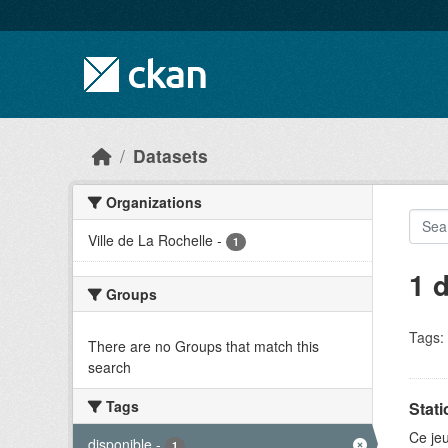
Skip to main content
Datasets
Organizations
Ville de La Rochelle
-
1
1 
Groups
Tags:
There are no Groups that match this
search
Tags
Stati
Ce jeu
disponible
-
1