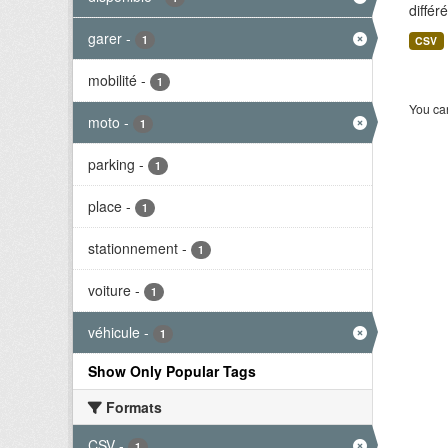
différ
garer
-
1
CSV
mobilité
-
1
You can
moto
-
1
parking
-
1
place
-
1
stationnement
-
1
voiture
-
1
véhicule
-
1
Show Only Popular Tags
Formats
CSV
-
1