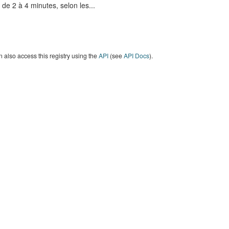
é de 2 à 4 minutes, selon les...
 also access this registry using the
API
(see
API Docs
).