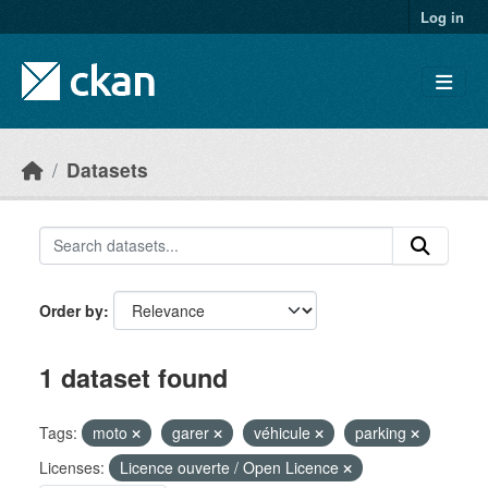
Skip to main content
Log in
Datasets
Order by
1 dataset found
Tags:
moto
garer
véhicule
parking
Licenses:
Licence ouverte / Open Licence