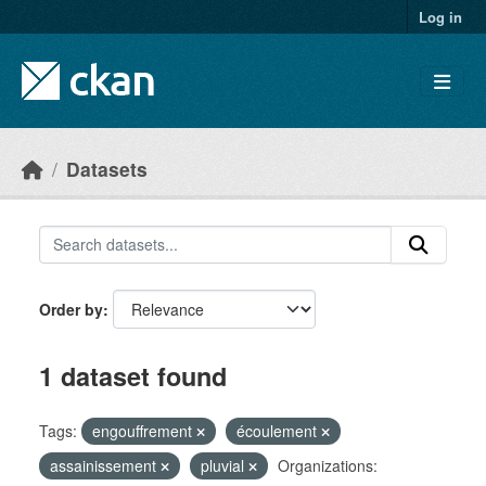
Skip to main content
Log in
Datasets
Order by
1 dataset found
Tags:
engouffrement
écoulement
assainissement
pluvial
Organizations: