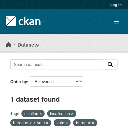
Skip to main content
Log in
Datasets
Order by
1 dataset found
Tags:
election
localisation
bureaux_de_vote
vote
bureaux