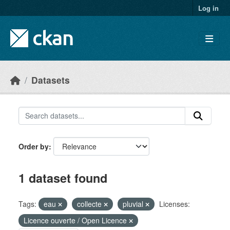
Skip to main content
Log in
Datasets
Order by
1 dataset found
Tags:
eau
collecte
pluvial
Licenses:
Licence ouverte / Open Licence