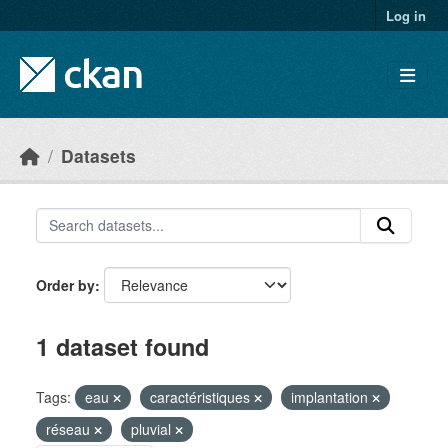
Skip to main content
Log in
Datasets
Order by
1 dataset found
Tags:
eau
caractéristiques
implantation
réseau
pluvial