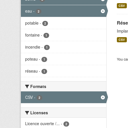
CSV
eau
-
2
Rése
potable
-
2
Implan
fontaine
-
1
CSV
incendie
-
1
poteau
-
You can
1
réseau
-
1
Formats
CSV
-
2
Licenses
Licence ouverte /...
-
2