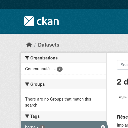
Skip to main content
Datasets
Organizations
Communauté...
-
2
2 
Groups
Tags:
There are no Groups that match this
search
Tags
Rése
Implan
borne
-
2