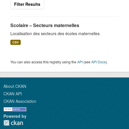
Filter Results
Scolaire – Secteurs maternelles
Localisation des secteurs des écoles maternelles
CSV
You can also access this registry using the
API
(see
API Docs
).
About CKAN
CKAN API
CKAN Association
Powered by