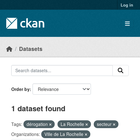
Skip to main content
Log in
Datasets
Order by
1 dataset found
Tags:
dérogation
La Rochelle
secteur
Organizations:
Ville de La Rochelle