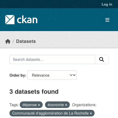
Skip to main content
Log in
Datasets
Order by
3 datasets found
Tags:
dépense
économie
Organizations:
Communauté d'agglomération de La Rochelle