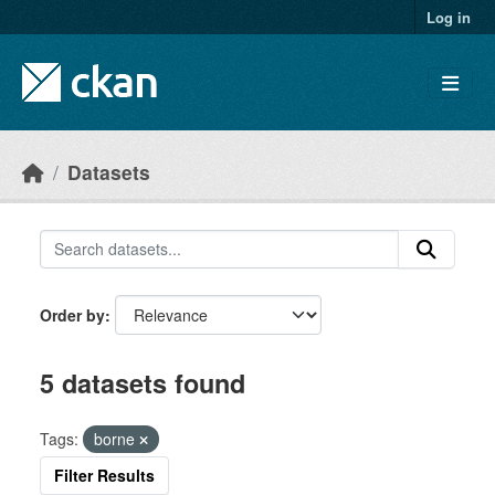
Skip to main content
Log in
Datasets
Order by
5 datasets found
Tags:
borne
Filter Results