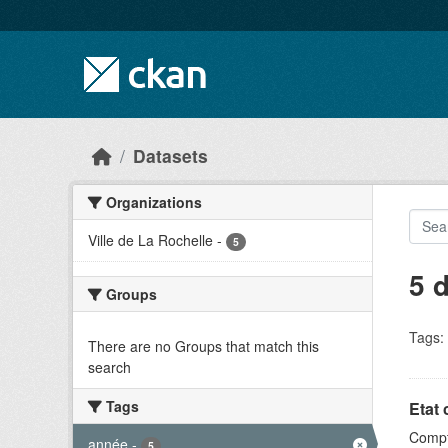
Skip to main content
Datasets
Organizations
Ville de La Rochelle
-
5
5 
Groups
Tags:
There are no Groups that match this
search
Tags
Etat 
Compt
année
-
5