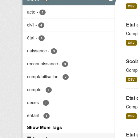
CSV
acte
-
4
Etat 
civil
-
4
Compt
état
-
4
CSV
naissance
-
3
Scola
reconnaissance
-
3
Compta
comptabilisation
-
2
CSV
compte
-
1
Etat 
décès
-
1
Compt
enfant
-
1
CSV
Show More Tags
Etat 