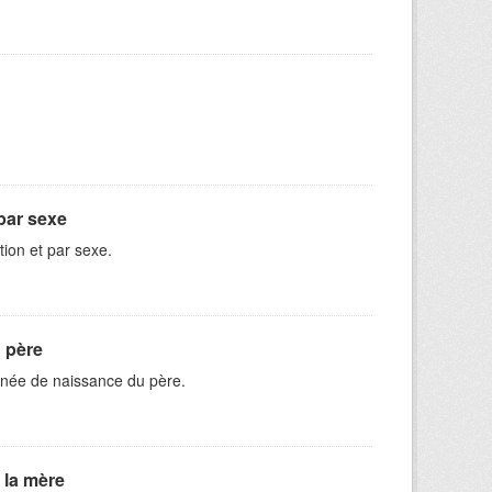
 par sexe
tion et par sexe.
 père
nnée de naissance du père.
 la mère