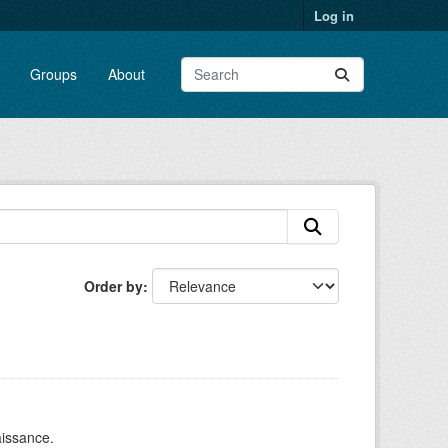
Log in
Groups
About
Order by
aissance.