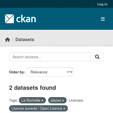
Skip to main content
Log in
Datasets
Order by
2 datasets found
Tags:
La Rochelle
places
Licenses:
Licence ouverte / Open Licence