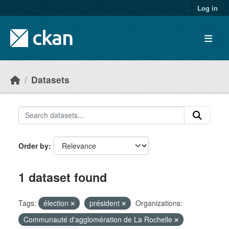
Skip to main content
Log in
Datasets
Order by
1 dataset found
Tags:
élection
président
Organizations:
Communauté d'agglomération de La Rochelle