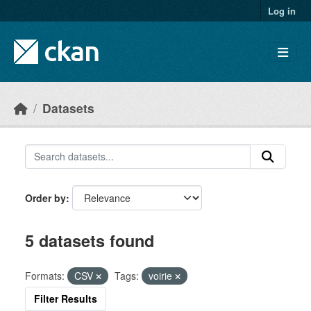
Skip to main content
Log in
Datasets
Order by
5 datasets found
Formats:
CSV
Tags:
voirie
Filter Results