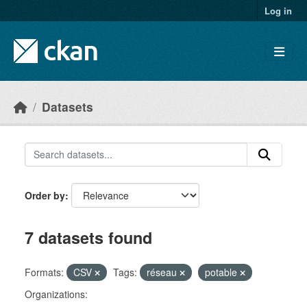
Skip to main content
Log in
Datasets
Order by
7 datasets found
Formats:
CSV
Tags:
réseau
potable
Organizations: