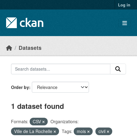
Skip to main content
Log in
Datasets
Order by
1 dataset found
Formats:
CSV
Organizations:
Ville de La Rochelle
Tags:
mois
civil