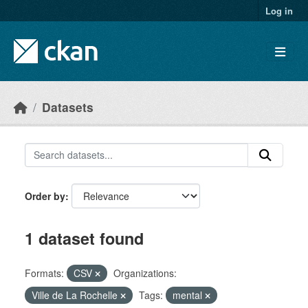
Skip to main content
Log in
Datasets
Order by
1 dataset found
Formats:
CSV
Organizations:
Ville de La Rochelle
Tags:
mental