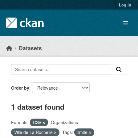
Skip to main content
Log in
Datasets
Order by
1 dataset found
Formats:
CSV
Organizations:
Ville de La Rochelle
Tags:
limite