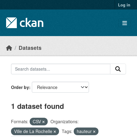
Skip to main content
Log in
Datasets
Order by
1 dataset found
Formats:
CSV
Organizations:
Ville de La Rochelle
Tags:
hauteur