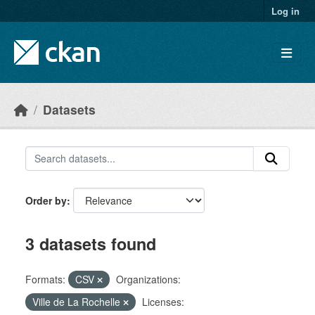
Skip to main content
Log in
Datasets
Order by
3 datasets found
Formats:
CSV
Organizations:
Ville de La Rochelle
Licenses: