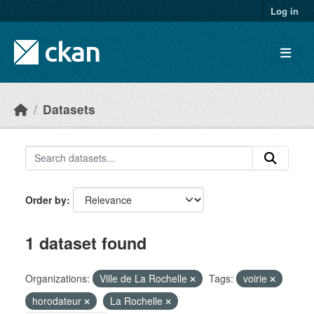
Skip to main content
Log in
Datasets
Order by
1 dataset found
Organizations:
Ville de La Rochelle
Tags:
voirie
horodateur
La Rochelle