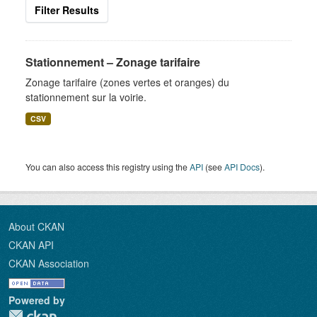
Filter Results
Stationnement – Zonage tarifaire
Zonage tarifaire (zones vertes et oranges) du
stationnement sur la voirie.
CSV
You can also access this registry using the
API
(see
API Docs
).
About CKAN
CKAN API
CKAN Association
Powered by