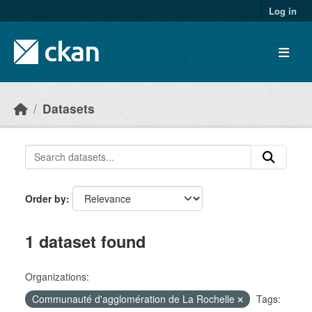
Skip to main content
Log in
Datasets
Order by
1 dataset found
Organizations:
Communauté d'agglomération de La Rochelle
Tags: