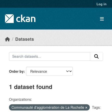
Skip to main content
Log in
Datasets
Order by
1 dataset found
Organizations:
Communauté d'agglomération de La Rochelle
Tags: