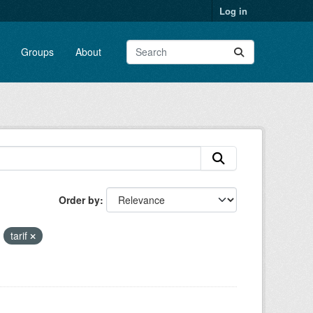
Log in
Groups
About
Order by
tarif