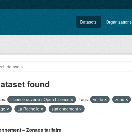
Datasets
Organizations
dataset found
ses:
Licence ouverte / Open Licence
Tags:
voirie
zone
age
La Rochelle
stationnement
onnement – Zonage tarifaire