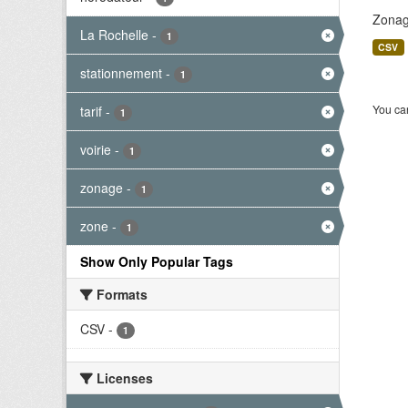
Zonage
La Rochelle
-
1
CSV
stationnement
-
1
You can
tarif
-
1
voirie
-
1
zonage
-
1
zone
-
1
Show Only Popular Tags
Formats
CSV
-
1
Licenses