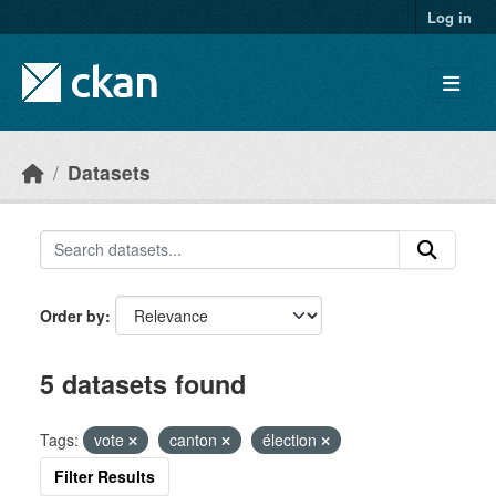
Skip to main content
Log in
Datasets
Order by
5 datasets found
Tags:
vote
canton
élection
Filter Results