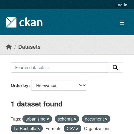
Skip to main content
Log in
Datasets
Order by
1 dataset found
Tags:
urbanisme
schéma
document
La Rochelle
Formats:
CSV
Organizations: