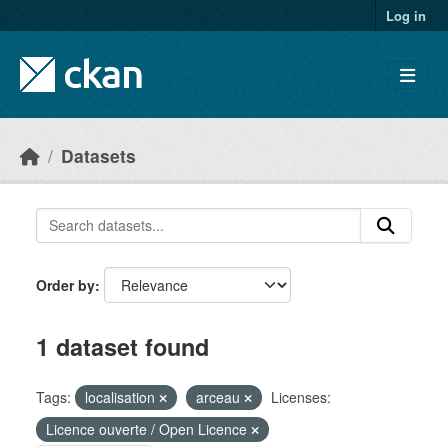
Skip to main content
Log in
Datasets
Order by
1 dataset found
Tags:
localisation
arceau
Licenses:
Licence ouverte / Open Licence