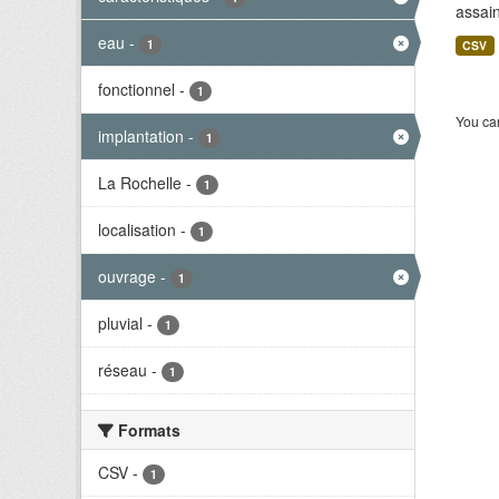
assai
eau
-
1
CSV
fonctionnel
-
1
You can
implantation
-
1
La Rochelle
-
1
localisation
-
1
ouvrage
-
1
pluvial
-
1
réseau
-
1
Formats
CSV
-
1