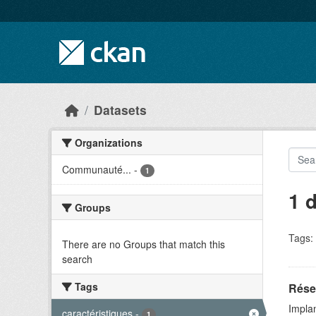
Skip to main content
Datasets
Organizations
Communauté...
-
1
1 
Groups
Tags:
There are no Groups that match this
search
Tags
Rése
Implan
caractéristiques
-
1