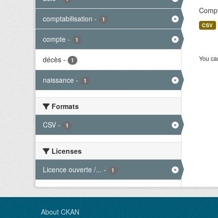
Compt
comptabilisation
-
1
CSV
compte
-
1
You can
décès
-
1
naissance
-
1
Formats
CSV
-
1
Licenses
Licence ouverte /...
-
1
About CKAN