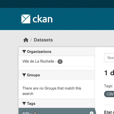
Skip to main content
Datasets
Organizations
Ville de La Rochelle
-
1
1 
Groups
Tags:
There are no Groups that match this
search
CS
Tags
Etat 
acte
-
1