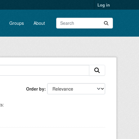
Log in
Groups
About
Order by
s: