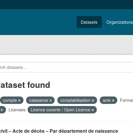
Datasets
Organizations
dataset found
compte
naissance
comptabilisation
acte
Format
V
Licenses:
Licence ouverte / Open Licence
civil – Acte de décès – Par département de naissance